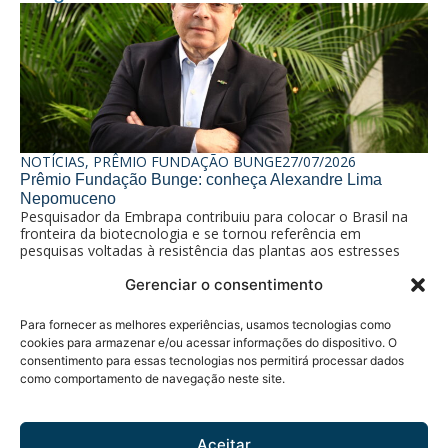
NOTÍCIAS
,
PRÊMIO FUNDAÇÃO BUNGE
27/07/2026
NO
Prêmio Fundação Bunge: conheça Alexandre Lima
Pr
Pe
Nepomuceno
da 
Pesquisador da Embrapa contribuiu para colocar o Brasil na
fronteira da biotecnologia e se tornou referência em
pesquisas voltadas à resistência das plantas aos estresses
térmico e hídrico
Gerenciar o consentimento
Para fornecer as melhores experiências, usamos tecnologias como
Política de Privacidade
cookies para armazenar e/ou acessar informações do dispositivo. O
© 2026 Fundação Bunge.
Rua Diogo Moreira, 184 - 5°
consentimento para essas tecnologias nos permitirá processar dados
Todos os direitos
como comportamento de navegação neste site.
andar
reservados.
Pinheiros - CEP 05423-010 -
São Paulo, SP
Aceitar