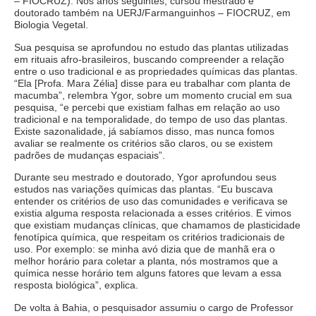
– FIOCRUZ). Nos anos seguintes, cursou mestrado e
doutorado também na UERJ/Farmanguinhos – FIOCRUZ, em
Biologia Vegetal.
Sua pesquisa se aprofundou no estudo das plantas utilizadas
em rituais afro-brasileiros, buscando compreender a relação
entre o uso tradicional e as propriedades químicas das plantas.
“Ela [Profa. Mara Zélia] disse para eu trabalhar com planta de
macumba”, relembra Ygor, sobre um momento crucial em sua
pesquisa, “e percebi que existiam falhas em relação ao uso
tradicional e na temporalidade, do tempo de uso das plantas.
Existe sazonalidade, já sabíamos disso, mas nunca fomos
avaliar se realmente os critérios são claros, ou se existem
padrões de mudanças espaciais”.
Durante seu mestrado e doutorado, Ygor aprofundou seus
estudos nas variações químicas das plantas. “Eu buscava
entender os critérios de uso das comunidades e verificava se
existia alguma resposta relacionada a esses critérios. E vimos
que existiam mudanças clínicas, que chamamos de plasticidade
fenotípica química, que respeitam os critérios tradicionais de
uso. Por exemplo: se minha avó dizia que de manhã era o
melhor horário para coletar a planta, nós mostramos que a
química nesse horário tem alguns fatores que levam a essa
resposta biológica”, explica.
De volta à Bahia, o pesquisador assumiu o cargo de Professor