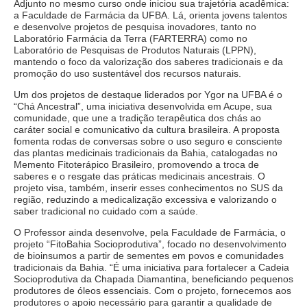
Adjunto no mesmo curso onde iniciou sua trajetória acadêmica:
a Faculdade de Farmácia da UFBA. Lá, orienta jovens talentos
e desenvolve projetos de pesquisa inovadores, tanto no
Laboratório Farmácia da Terra (FARTERRA) como no
Laboratório de Pesquisas de Produtos Naturais (LPPN),
mantendo o foco da valorização dos saberes tradicionais e da
promoção do uso sustentável dos recursos naturais.
Um dos projetos de destaque liderados por Ygor na UFBA é o
“Chá Ancestral”, uma iniciativa desenvolvida em Acupe, sua
comunidade, que une a tradição terapêutica dos chás ao
caráter social e comunicativo da cultura brasileira. A proposta
fomenta rodas de conversas sobre o uso seguro e consciente
das plantas medicinais tradicionais da Bahia, catalogadas no
Memento Fitoterápico Brasileiro, promovendo a troca de
saberes e o resgate das práticas medicinais ancestrais. O
projeto visa, também, inserir esses conhecimentos no SUS da
região, reduzindo a medicalização excessiva e valorizando o
saber tradicional no cuidado com a saúde.
O Professor ainda desenvolve, pela Faculdade de Farmácia, o
projeto “FitoBahia Socioprodutiva”, focado no desenvolvimento
de bioinsumos a partir de sementes em povos e comunidades
tradicionais da Bahia. “É uma iniciativa para fortalecer a Cadeia
Socioprodutiva da Chapada Diamantina, beneficiando pequenos
produtores de óleos essenciais. Com o projeto, fornecemos aos
produtores o apoio necessário para garantir a qualidade de