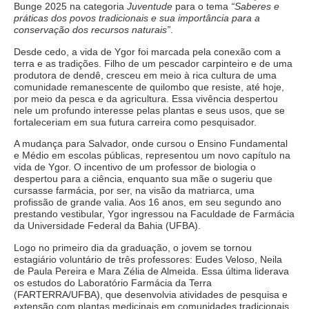
Bunge 2025 na categoria
Juventude
para o tema
“Saberes e
práticas dos povos tradicionais e sua importância para a
conservação dos recursos naturais”
.
Desde cedo, a vida de Ygor foi marcada pela conexão com a
terra e as tradições. Filho de um pescador carpinteiro e de uma
produtora de dendê, cresceu em meio à rica cultura de uma
comunidade remanescente de quilombo que resiste, até hoje,
por meio da pesca e da agricultura. Essa vivência despertou
nele um profundo interesse pelas plantas e seus usos, que se
fortaleceriam em sua futura carreira como pesquisador.
A mudança para Salvador, onde cursou o Ensino Fundamental
e Médio em escolas públicas, representou um novo capítulo na
vida de Ygor. O incentivo de um professor de biologia o
despertou para a ciência, enquanto sua mãe o sugeriu que
cursasse farmácia, por ser, na visão da matriarca, uma
profissão de grande valia. Aos 16 anos, em seu segundo ano
prestando vestibular, Ygor ingressou na Faculdade de Farmácia
da Universidade Federal da Bahia (UFBA).
Logo no primeiro dia da graduação, o jovem se tornou
estagiário voluntário de três professores: Eudes Veloso, Neila
de Paula Pereira e Mara Zélia de Almeida. Essa última liderava
os estudos do Laboratório Farmácia da Terra
(FARTERRA/UFBA), que desenvolvia atividades de pesquisa e
extensão com plantas medicinais em comunidades tradicionais