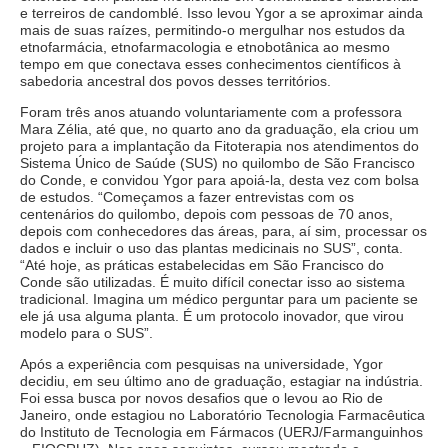
e terreiros de candomblé. Isso levou Ygor a se aproximar ainda
mais de suas raízes, permitindo-o mergulhar nos estudos da
etnofarmácia, etnofarmacologia e etnobotânica ao mesmo
tempo em que conectava esses conhecimentos científicos à
sabedoria ancestral dos povos desses territórios.
Foram três anos atuando voluntariamente com a professora
Mara Zélia, até que, no quarto ano da graduação, ela criou um
projeto para a implantação da Fitoterapia nos atendimentos do
Sistema Único de Saúde (SUS) no quilombo de São Francisco
do Conde, e convidou Ygor para apoiá-la, desta vez com bolsa
de estudos. “Começamos a fazer entrevistas com os
centenários do quilombo, depois com pessoas de 70 anos,
depois com conhecedores das áreas, para, aí sim, processar os
dados e incluir o uso das plantas medicinais no SUS”, conta.
“Até hoje, as práticas estabelecidas em São Francisco do
Conde são utilizadas. É muito difícil conectar isso ao sistema
tradicional. Imagina um médico perguntar para um paciente se
ele já usa alguma planta. É um protocolo inovador, que virou
modelo para o SUS”.
Após a experiência com pesquisas na universidade, Ygor
decidiu, em seu último ano de graduação, estagiar na indústria.
Foi essa busca por novos desafios que o levou ao Rio de
Janeiro, onde estagiou no Laboratório Tecnologia Farmacêutica
do Instituto de Tecnologia em Fármacos (UERJ/Farmanguinhos