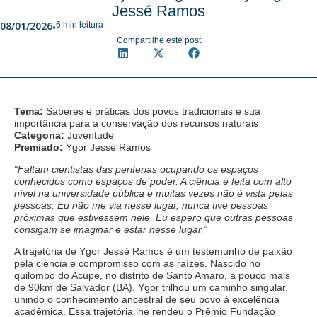
Jessé Ramos
08/01/2026
6 min leitura
•
Compartilhe este post
Tema:
Saberes e práticas dos povos tradicionais e sua
importância para a conservação dos recursos naturais
Categoria:
Juventude
Premiado:
Ygor Jessé Ramos
“Faltam cientistas das periferias ocupando os espaços
conhecidos como espaços de poder. A ciência é feita com alto
nível na universidade pública e muitas vezes não é vista pelas
pessoas. Eu não me via nesse lugar, nunca tive pessoas
próximas que estivessem nele. Eu espero que outras pessoas
consigam se imaginar e estar nesse lugar.”
A trajetória de Ygor Jessé Ramos é um testemunho de paixão
pela ciência e compromisso com as raízes. Nascido no
quilombo do Acupe, no distrito de Santo Amaro, a pouco mais
de 90km de Salvador (BA), Ygor trilhou um caminho singular,
unindo o conhecimento ancestral de seu povo à excelência
acadêmica. Essa trajetória lhe rendeu o Prêmio Fundação