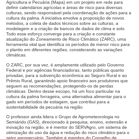
Agricultura e Pecuária (Mapa) em um projeto em rede para
definir calendários agrícolas e áreas de risco para diversas
culturas, sendo responsável pela coordenação de ações para a
cultura da palma. A iniciativa envolve a proposição de novos
métodos, a coleta de dados técnicos sobre as culturas, a
modelagem e a criação de bancos de dados de clima e solo.
Todo esse esforço converge para a criação e constante
atualização do Zoneamento de Risco Climático (ZARC), uma
ferramenta vital que identifica os períodos de menor risco para
o plantio em diferentes regiões, considerando as variações
climáticas.
O ZARC, por sua vez, é amplamente utilizado pelo Governo
Federal e por agências financiadoras, tanto públicas quanto
privadas, para a subvenção econômica ao Seguro Rural e ao
Prêmio Rural, garantindo apoio financeiro aos produtores que
seguem as recomendações, protegendo-os de perdas
climáticas. Dentro desse escopo, há um foco particular na
cultura da palma forrageira, uma alternativa alimentar para o
gado em períodos de estiagem, que contribui para a
sustentabilidade da pecuária na região.
O professor ainda lidera o Grupo de Agrometeorologia no
Semiárido (GAS), direcionado à pesquisa, ensino, extensão e
inovação na região, e é mentor do SERVAgro, um sistema de
otimização do uso da água e redução do risco climático para o
setor agropecuário. Também é membro do Conselho de