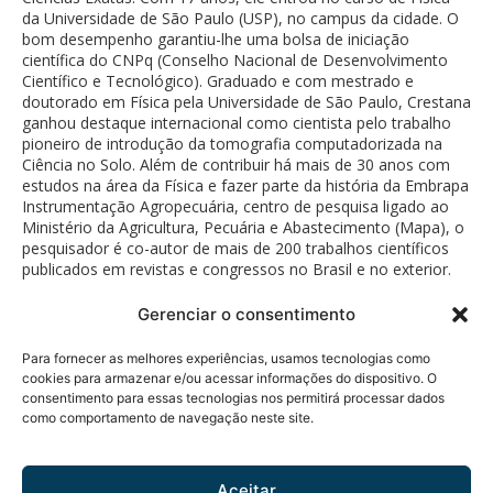
da Universidade de São Paulo (USP), no campus da cidade. O
bom desempenho garantiu-lhe uma bolsa de iniciação
científica do CNPq (Conselho Nacional de Desenvolvimento
Científico e Tecnológico). Graduado e com mestrado e
doutorado em Física pela Universidade de São Paulo, Crestana
ganhou destaque internacional como cientista pelo trabalho
pioneiro de introdução da tomografia computadorizada na
Ciência no Solo. Além de contribuir há mais de 30 anos com
estudos na área da Física e fazer parte da história da Embrapa
Instrumentação Agropecuária, centro de pesquisa ligado ao
Ministério da Agricultura, Pecuária e Abastecimento (Mapa), o
pesquisador é co-autor de mais de 200 trabalhos científicos
publicados em revistas e congressos no Brasil e no exterior.
Gerenciar o consentimento
Para fornecer as melhores experiências, usamos tecnologias como
cookies para armazenar e/ou acessar informações do dispositivo. O
consentimento para essas tecnologias nos permitirá processar dados
como comportamento de navegação neste site.
Política de Privacidade
© 2026 Fundação Bunge.
Rua Diogo Moreira, 184 - 5°
Todos os direitos
andar
reservados.
Aceitar