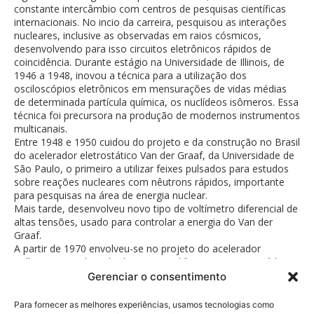
constante intercâmbio com centros de pesquisas científicas
internacionais. No incio da carreira, pesquisou as interações
nucleares, inclusive as observadas em raios cósmicos,
desenvolvendo para isso circuitos eletrônicos rápidos de
coincidência. Durante estágio na Universidade de Illinois, de
1946 a 1948, inovou a técnica para a utilização dos
osciloscópios eletrônicos em mensurações de vidas médias
de determinada partícula química, os nuclídeos isômeros. Essa
técnica foi precursora na produção de modernos instrumentos
multicanais.
Entre 1948 e 1950 cuidou do projeto e da construção no Brasil
do acelerador eletrostático Van der Graaf, da Universidade de
São Paulo, o primeiro a utilizar feixes pulsados para estudos
sobre reações nucleares com nêutrons rápidos, importante
para pesquisas na área de energia nuclear.
Mais tarde, desenvolveu novo tipo de voltímetro diferencial de
altas tensões, usado para controlar a energia do Van der
Graaf.
A partir de 1970 envolveu-se no projeto do acelerador
Pelletron, introduzindo diversas modificações para torná-lo
mais eficaz, preciso e confiável.
Gerenciar o consentimento
Para fornecer as melhores experiências, usamos tecnologias como