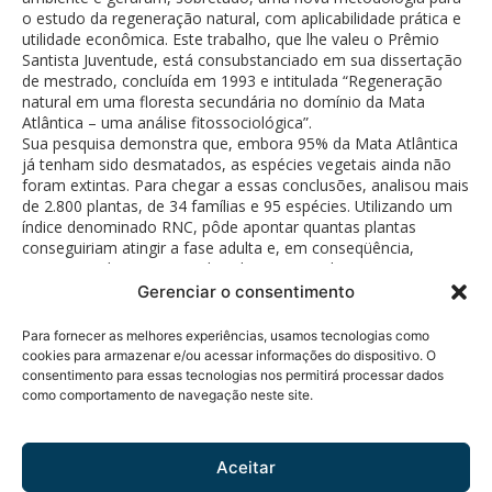
o estudo da regeneração natural, com aplicabilidade prática e
utilidade econômica. Este trabalho, que lhe valeu o Prêmio
Santista Juventude, está consubstanciado em sua dissertação
de mestrado, concluída em 1993 e intitulada “Regeneração
natural em uma floresta secundária no domínio da Mata
Atlântica – uma análise fitossociológica”.
Sua pesquisa demonstra que, embora 95% da Mata Atlântica
já tenham sido desmatados, as espécies vegetais ainda não
foram extintas. Para chegar a essas conclusões, analisou mais
de 2.800 plantas, de 34 famílias e 95 espécies. Utilizando um
índice denominado RNC, pôde apontar quantas plantas
conseguiriam atingir a fase adulta e, em conseqüência,
quantas poderiam ser exploradas comercialmente sem causar
danos ecológicos.
Gerenciar o consentimento
Para fornecer as melhores experiências, usamos tecnologias como
cookies para armazenar e/ou acessar informações do dispositivo. O
consentimento para essas tecnologias nos permitirá processar dados
como comportamento de navegação neste site.
Política de Privacidade
© 2026 Fundação Bunge.
Rua Diogo Moreira, 184 - 5°
Todos os direitos
andar
reservados.
Aceitar
Pinheiros - CEP 05423-010 -