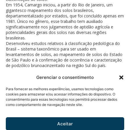
Em 1954, Camargo iniciou, a partir do Rio de Janeiro, um
gigantesco mapeamento dos solos brasileiros,
departamentalizado por estados, que foi concluído apenas em
1981. Único no gênero, esse trabalho tem auxiliado
significativamente nos julgamentos de aptidão agrícola e
potencialidades gerais dos solos nas diversas regiões
brasileiras.
Desenvolveu estudos relativos à classificação pedológica do
Brasil – sistema taxonômico para ser usado em
levantamentos de solos, ao mapeamento de solos do Estado
de São Paulo e à confirmação de ocorrência e caracterização
de podzólico brunoacinzentado na região Sul do país.
Gerenciar o consentimento
Para fornecer as melhores experiências, usamos tecnologias como
cookies para armazenar e/ou acessar informações do dispositivo. O
consentimento para essas tecnologias nos permitirá processar dados
como comportamento de navegação neste site.
Política de Privacidade
© 2026 Fundação Bunge.
Rua Diogo Moreira, 184 - 5°
Todos os direitos
andar
reservados.
Aceitar
Pinheiros - CEP 05423-010 -