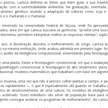
ros passos, Larissa definiria as linhas que iriam guiar a sua traj
ação com a sustentabilidade ambiental. Na graduação, orientada 
horamento genético visando a adaptação de culturas como soja 
o e o Pantanal) e o Pantanal.
o mestrado na Universidade Federal de Viçosa, onde foi aprovada.
dos, área em que Larissa buscava se aprimorar. “Já tinha uma bo
 biometria, permitem interpretar melhor as respostas obtidas”, explic
ano. A dissertação abordou o melhoramento de sorgo. Larissa ace
na mesma instituição, onde acabou admitida em primeiro lugar. No
 o auxílio da inteligência computacional, enveredando pela fenotipag
e uma planta. Existe a fenotipagem convencional, em que a avaliaçã
arelhagem convencional. A fenotipagem de alto rendimento utiliza
putacional, modelos matemáticos que trabalham com base em algori
 invasiva, uma vez que não é preciso colher plantas a campo, e pe
as rapidamente — o que é especialmente útil quando se trabalh
clos de desenvolvimento de uma cultura. Os modelos de inteligên
 acelerado. Esses indivíduos vão servir de população base para
 gente consegue acelerar os programas de melhoramento”, diz Lariss