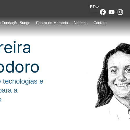
PT
o Fundação Bunge
Centro de Memória
Notícias
Contato
reira
odoro
 tecnologias e
para a
o