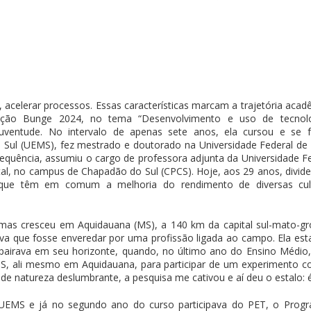
acelerar processos. Essas características marcam a trajetória acadêmi
ção Bunge 2024, no tema “Desenvolvimento e uso de tecnologi
 Juventude. No intervalo de apenas sete anos, ela cursou e s
 Sul (UEMS), fez mestrado e doutorado na Universidade Federal de
equência, assumiu o cargo de professora adjunta da Universidade 
al, no campus de Chapadão do Sul (CPCS). Hoje, aos 29 anos, divide 
que têm em comum a melhoria do rendimento de diversas cultur
as cresceu em Aquidauana (MS), a 140 km da capital sul-mato-gros
a que fosse enveredar por uma profissão ligada ao campo. Ela estava
o pairava em seu horizonte, quando, no último ano do Ensino Médio
, ali mesmo em Aquidauana, para participar de um experimento co
de natureza deslumbrante, a pesquisa me cativou e aí deu o estalo: é
EMS e já no segundo ano do curso participava do PET, o Progr