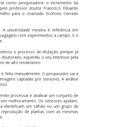
etória como pesquisadora: o incremento da
pelo professor doutor Francisco Eduardo
e milho para o chamado Ecótono Cerrado
 A universidade mineira é referência em
a bagagem com experimentos a campo. E o
a.
lerou o processo de titulação porque já
 doutorado, expandiu o seu interesse pela
em de alto rendimento.
o é feita manualmente. O pesquisador vai a
 imagens captadas por sensores. A análise
tmos.
rmite processar e analisar um conjunto de
a com melhoramento. Os sensores ajudam,
cia identificam um talhão ou um grupo de
 a reprodução de plantas com as mesmas
a.