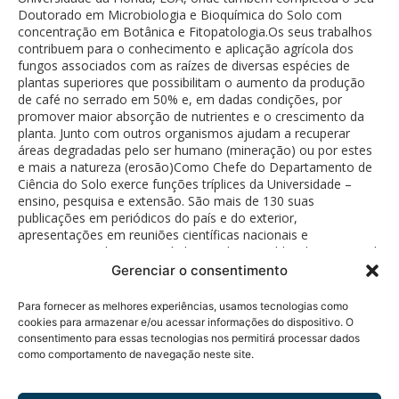
Doutorado em Microbiologia e Bioquímica do Solo com
concentração em Botânica e Fitopatologia.Os seus trabalhos
contribuem para o conhecimento e aplicação agrícola dos
fungos associados com as raízes de diversas espécies de
plantas superiores que possibilitam o aumento da produção
de café no serrado em 50% e, em dadas condições, por
promover maior absorção de nutrientes e o crescimento da
planta. Junto com outros organismos ajudam a recuperar
áreas degradadas pelo ser humano (mineração) ou por estes
e mais a natureza (erosão)Como Chefe do Departamento de
Ciência do Solo exerce funções tríplices da Universidade –
ensino, pesquisa e extensão. São mais de 130 suas
publicações em periódicos do país e do exterior,
apresentações em reuniões científicas nacionais e
internacionais, livros e capítulos em livros publicados no Brasil
e no exterior
Gerenciar o consentimento
Para fornecer as melhores experiências, usamos tecnologias como
cookies para armazenar e/ou acessar informações do dispositivo. O
consentimento para essas tecnologias nos permitirá processar dados
como comportamento de navegação neste site.
Política de Privacidade
© 2026 Fundação Bunge.
Rua Diogo Moreira, 184 - 5°
Todos os direitos