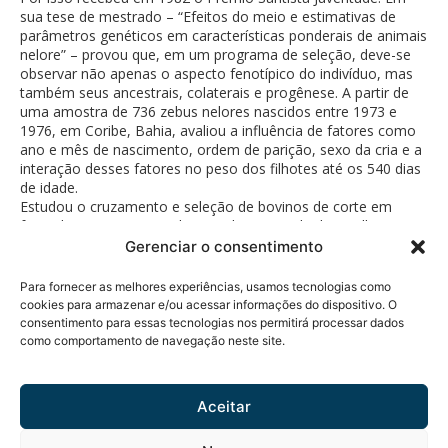
sua tese de mestrado – “Efeitos do meio e estimativas de
parâmetros genéticos em características ponderais de animais
nelore” – provou que, em um programa de seleção, deve-se
observar não apenas o aspecto fenotípico do indivíduo, mas
também seus ancestrais, colaterais e progênese. A partir de
uma amostra de 736 zebus nelores nascidos entre 1973 e
1976, em Coribe, Bahia, avaliou a influência de fatores como
ano e mês de nascimento, ordem de parição, sexo da cria e a
interação desses fatores no peso dos filhotes até os 540 dias
de idade.
Estudou o cruzamento e seleção de bovinos de corte em
fazendas e presta consultoria sobre engorda de novilhos em
confinamento.
Gerenciar o consentimento
Para fornecer as melhores experiências, usamos tecnologias como
cookies para armazenar e/ou acessar informações do dispositivo. O
consentimento para essas tecnologias nos permitirá processar dados
como comportamento de navegação neste site.
Política de Privacidade
© 2026 Fundação Bunge.
Rua Diogo Moreira, 184 - 5°
Todos os direitos
andar
reservados.
Aceitar
Pinheiros - CEP 05423-010 -
São Paulo, SP