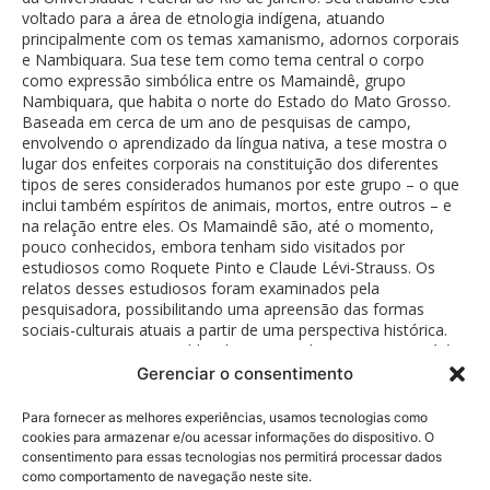
voltado para a área de etnologia indígena, atuando
principalmente com os temas xamanismo, adornos corporais
e Nambiquara. Sua tese tem como tema central o corpo
como expressão simbólica entre os Mamaindê, grupo
Nambiquara, que habita o norte do Estado do Mato Grosso.
Baseada em cerca de um ano de pesquisas de campo,
envolvendo o aprendizado da língua nativa, a tese mostra o
lugar dos enfeites corporais na constituição dos diferentes
tipos de seres considerados humanos por este grupo – o que
inclui também espíritos de animais, mortos, entre outros – e
na relação entre eles. Os Mamaindê são, até o momento,
pouco conhecidos, embora tenham sido visitados por
estudiosos como Roquete Pinto e Claude Lévi-Strauss. Os
relatos desses estudiosos foram examinados pela
pesquisadora, possibilitando uma apreensão das formas
sociais-culturais atuais a partir de uma perspectiva histórica.
Joana possui artigos publicados no Brasil e no exterior e já é
considerada por muitos da área como uma grata revelação.
Gerenciar o consentimento
Para fornecer as melhores experiências, usamos tecnologias como
cookies para armazenar e/ou acessar informações do dispositivo. O
consentimento para essas tecnologias nos permitirá processar dados
como comportamento de navegação neste site.
Política de Privacidade