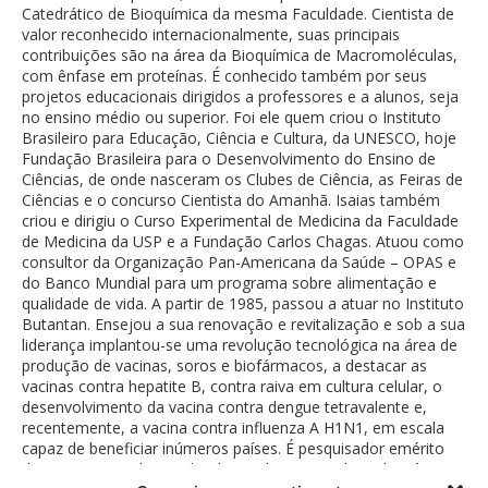
Catedrático de Bioquímica da mesma Faculdade. Cientista de
valor reconhecido internacionalmente, suas principais
contribuições são na área da Bioquímica de Macromoléculas,
com ênfase em proteínas. É conhecido também por seus
projetos educacionais dirigidos a professores e a alunos, seja
no ensino médio ou superior. Foi ele quem criou o Instituto
Brasileiro para Educação, Ciência e Cultura, da UNESCO, hoje
Fundação Brasileira para o Desenvolvimento do Ensino de
Ciências, de onde nasceram os Clubes de Ciência, as Feiras de
Ciências e o concurso Cientista do Amanhã. Isaias também
criou e dirigiu o Curso Experimental de Medicina da Faculdade
de Medicina da USP e a Fundação Carlos Chagas. Atuou como
consultor da Organização Pan-Americana da Saúde – OPAS e
do Banco Mundial para um programa sobre alimentação e
qualidade de vida. A partir de 1985, passou a atuar no Instituto
Butantan. Ensejou a sua renovação e revitalização e sob a sua
liderança implantou-se uma revolução tecnológica na área de
produção de vacinas, soros e biofármacos, a destacar as
vacinas contra hepatite B, contra raiva em cultura celular, o
desenvolvimento da vacina contra dengue tetravalente e,
recentemente, a vacina contra influenza A H1N1, em escala
capaz de beneficiar inúmeros países. É pesquisador emérito
do CNPq e membro titular da Academia Brasileira de Ciências