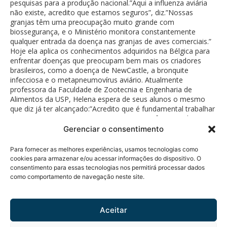
pesquisas para a produção nacional.”Aqui a influenza aviária
não existe, acredito que estamos seguros”, diz.”Nossas
granjas têm uma preocupação muito grande com
biossegurança, e o Ministério monitora constantemente
qualquer entrada da doença nas granjas de aves comerciais.”
Hoje ela aplica os conhecimentos adquiridos na Bélgica para
enfrentar doenças que preocupam bem mais os criadores
brasileiros, como a doença de NewCastle, a bronquite
infecciosa e o metapneumovírus aviário. Atualmente
professora da Faculdade de Zootecnia e Engenharia de
Alimentos da USP, Helena espera de seus alunos o mesmo
que diz já ter alcançado:”Acredito que é fundamental trabalhar
com o que gostamos, portanto espero que façam tudo com
prazer”.
Gerenciar o consentimento
Para fornecer as melhores experiências, usamos tecnologias como
cookies para armazenar e/ou acessar informações do dispositivo. O
consentimento para essas tecnologias nos permitirá processar dados
como comportamento de navegação neste site.
Política de Privacidade
© 2026 Fundação Bunge.
Rua Diogo Moreira, 184 - 5°
Todos os direitos
andar
reservados.
Aceitar
Pinheiros - CEP 05423-010 -
São Paulo, SP