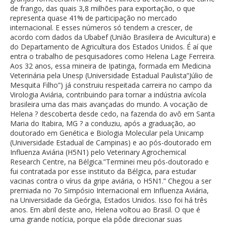
de frango, das quais 3,8 milhões para exportação, o que
representa quase 41% de participação no mercado
internacional. E esses números só tendem a crescer, de
acordo com dados da Ubabef (União Brasileira de Avicultura) e
do Departamento de Agricultura dos Estados Unidos. É aí que
entra o trabalho de pesquisadores como Helena Lage Ferreira.
Aos 32 anos, essa mineira de Ipatinga, formada em Medicina
Veterinária pela Unesp (Universidade Estadual Paulista”Júlio de
Mesquita Filho”) já construiu respeitada carreira no campo da
Virologia Aviária, contribuindo para tornar a indústria avícola
brasileira uma das mais avançadas do mundo. A vocação de
Helena ? descoberta desde cedo, na fazenda do avô em Santa
Maria do Itabira, MG ? a conduziu, após a graduação, ao
doutorado em Genética e Biologia Molecular pela Unicamp
(Universidade Estadual de Campinas) e ao pós-doutorado em
Influenza Aviária (H5N1) pelo Veterinary Agrochemical
Research Centre, na Bélgica.”Terminei meu pós-doutorado e
fui contratada por esse instituto da Bélgica, para estudar
vacinas contra o vírus da gripe aviária, o H5N1.” Chegou a ser
premiada no 7o Simpósio Internacional em Influenza Aviária,
na Universidade da Geórgia, Estados Unidos. Isso foi há três
anos. Em abril deste ano, Helena voltou ao Brasil. O que é
uma grande notícia, porque ela pôde direcionar suas