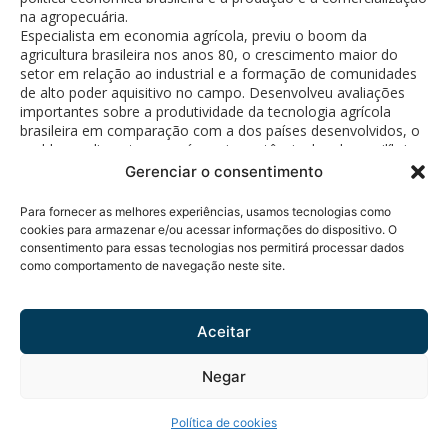
na agropecuária.
Especialista em economia agrícola, previu o boom da
agricultura brasileira nos anos 80, o crescimento maior do
setor em relação ao industrial e a formação de comunidades
de alto poder aquisitivo no campo. Desenvolveu avaliações
importantes sobre a produtividade da tecnologia agrícola
brasileira em comparação com a dos países desenvolvidos, o
problema alimentar no país e a importância dos desequilíbrios
tecnológicos.
Gerenciar o consentimento
Para fornecer as melhores experiências, usamos tecnologias como
cookies para armazenar e/ou acessar informações do dispositivo. O
consentimento para essas tecnologias nos permitirá processar dados
como comportamento de navegação neste site.
Política de Privacidade
© 2026 Fundação Bunge.
Rua Diogo Moreira, 184 - 5°
Todos os direitos
andar
reservados.
Aceitar
Pinheiros - CEP 05423-010 -
São Paulo, SP
Negar
Tel.: +55 11 3914-0846
Política de cookies