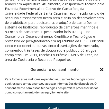
ambos em Aquicultura. Atualmente, é responsável técnico pela
Fazenda Experimental de Cultivo de Camarões, da
Universidade Federal de Santa Catarina, reconhecido centro de
pesquisa e treinamento nesta área e atua no desenvolvimento
de probióticos para aquicultura, produção de camarões em
sistema de bioflocos, reprodução de camarões marinhos e
nutrição de camarões. É pesquisador bolsista PQ-II no
Conselho de Desenvolvimento Científico e Tecnológico e
professor de pós-graduação em aquicultura da UFSC. Orientou
cinco e co-orientou outras cinco dissertações de mestrado,
co-orientou três teses de doutorado e publicou 50 artigos
completos. Em 2011, recebeu o Prêmio CAPES de Tese, na
área de Zootecnia e Recursos Pesqueiros.
Gerenciar o consentimento
Para fornecer as melhores experiências, usamos tecnologias como
cookies para armazenar e/ou acessar informações do dispositivo. O
consentimento para essas tecnologias nos permitirá processar dados
como comportamento de navegação neste site.
Política de Privacidade
© 2026 Fundação Bunge.
Rua Diogo Moreira, 184 - 5°
Todos os direitos
andar
reservados.
Aceitar