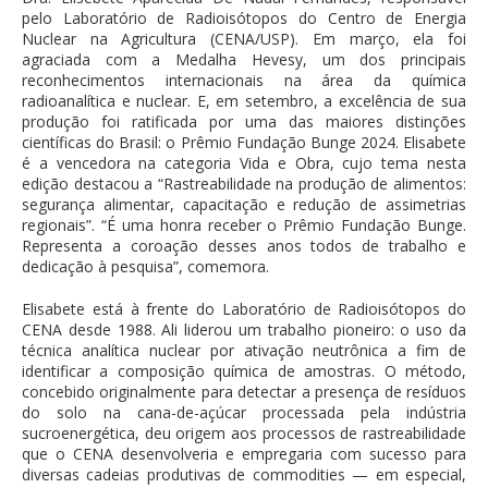
pelo Laboratório de Radioisótopos do Centro de Energia
Nuclear na Agricultura (CENA/USP). Em março, ela foi
agraciada com a Medalha Hevesy, um dos principais
reconhecimentos internacionais na área da química
radioanalítica e nuclear. E, em setembro, a excelência de sua
produção foi ratificada por uma das maiores distinções
científicas do Brasil: o Prêmio Fundação Bunge 2024. Elisabete
é a vencedora na categoria Vida e Obra, cujo tema nesta
edição destacou a “Rastreabilidade na produção de alimentos:
segurança alimentar, capacitação e redução de assimetrias
regionais”. “É uma honra receber o Prêmio Fundação Bunge.
Representa a coroação desses anos todos de trabalho e
dedicação à pesquisa”, comemora.
Elisabete está à frente do Laboratório de Radioisótopos do
CENA desde 1988. Ali liderou um trabalho pioneiro: o uso da
técnica analítica nuclear por ativação neutrônica a fim de
identificar a composição química de amostras. O método,
concebido originalmente para detectar a presença de resíduos
do solo na cana-de-açúcar processada pela indústria
sucroenergética, deu origem aos processos de rastreabilidade
que o CENA desenvolveria e empregaria com sucesso para
diversas cadeias produtivas de commodities — em especial,