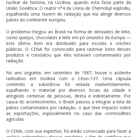
nuclear da história, na Ucrânia, quando esta fazia parte da
União Soviética. O reator n°4 da Usina de Chernobyl explodiu,
espalhando uma nuvem de radiação que iria atingir diversos
países do continente europeu.
O problema chegou ao Brasil na forma de derivados de leite,
como queijos, chocolates e leite em pó oriundos da Europa —
este último item era distribuído para escolas e creches
públicas. O CENA foi convocado para rastrear lotes desses
produtos e constatou que eles estavam contaminados por
radiação.
No ano seguinte, em setembro de 1987, houve o acidente
radioativo em Goiânia com o Césio-137. Uma cápsula
contendo a substância foi violada inadvertidamente,
espalhando o material por diversos locais da cidade e
atingindo centenas de pessoas, direta e indiretamente. Por
causa do acontecimento, o Brasil passou a integrar a lista de
países contaminados por radiação, o que teve impacto sobre
as exportações, especialmente no caso das commodities
agrícolas.
O CENA, com sua expertise, foi então convocado para fazer a
análise radiométrica desses produtos a fim de certificar que