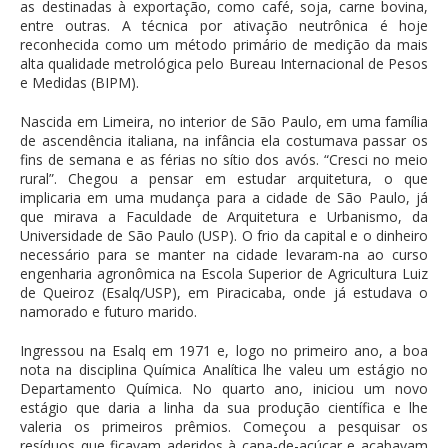
as destinadas à exportação, como café, soja, carne bovina,
entre outras. A técnica por ativação neutrônica é hoje
reconhecida como um método primário de medição da mais
alta qualidade metrológica pelo Bureau Internacional de Pesos
e Medidas (BIPM).
Nascida em Limeira, no interior de São Paulo, em uma família
de ascendência italiana, na infância ela costumava passar os
fins de semana e as férias no sítio dos avós. “Cresci no meio
rural”. Chegou a pensar em estudar arquitetura, o que
implicaria em uma mudança para a cidade de São Paulo, já
que mirava a Faculdade de Arquitetura e Urbanismo, da
Universidade de São Paulo (USP). O frio da capital e o dinheiro
necessário para se manter na cidade levaram-na ao curso
engenharia agronômica na Escola Superior de Agricultura Luiz
de Queiroz (Esalq/USP), em Piracicaba, onde já estudava o
namorado e futuro marido.
Ingressou na Esalq em 1971 e, logo no primeiro ano, a boa
nota na disciplina Química Analítica lhe valeu um estágio no
Departamento Química. No quarto ano, iniciou um novo
estágio que daria a linha da sua produção científica e lhe
valeria os primeiros prêmios. Começou a pesquisar os
resíduos que ficavam aderidos à cana-de-açúcar e acabavam