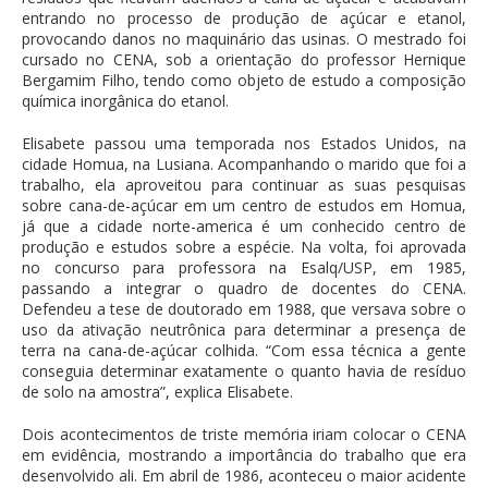
entrando no processo de produção de açúcar e etanol,
provocando danos no maquinário das usinas. O mestrado foi
cursado no CENA, sob a orientação do professor Hernique
Bergamim Filho, tendo como objeto de estudo a composição
química inorgânica do etanol.
Elisabete passou uma temporada nos Estados Unidos, na
cidade Homua, na Lusiana. Acompanhando o marido que foi a
trabalho, ela aproveitou para continuar as suas pesquisas
sobre cana-de-açúcar em um centro de estudos em Homua,
já que a cidade norte-america é um conhecido centro de
produção e estudos sobre a espécie. Na volta, foi aprovada
no concurso para professora na Esalq/USP, em 1985,
passando a integrar o quadro de docentes do CENA.
Defendeu a tese de doutorado em 1988, que versava sobre o
uso da ativação neutrônica para determinar a presença de
terra na cana-de-açúcar colhida. “Com essa técnica a gente
conseguia determinar exatamente o quanto havia de resíduo
de solo na amostra”, explica Elisabete.
Dois acontecimentos de triste memória iriam colocar o CENA
em evidência, mostrando a importância do trabalho que era
desenvolvido ali. Em abril de 1986, aconteceu o maior acidente