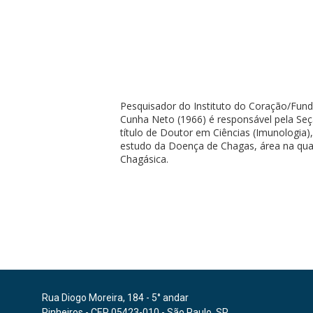
Pesquisador do Instituto do Coração/Funda
Cunha Neto (1966) é responsável pela Seç
título de Doutor em Ciências (Imunologia)
estudo da Doença de Chagas, área na qual
Chagásica.
Rua Diogo Moreira, 184 - 5° andar
Pinheiros - CEP 05423-010 - São Paulo, SP