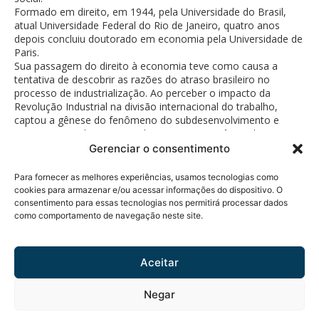
Formado em direito, em 1944, pela Universidade do Brasil,
atual Universidade Federal do Rio de Janeiro, quatro anos
depois concluiu doutorado em economia pela Universidade de
Paris.
Sua passagem do direito à economia teve como causa a
tentativa de descobrir as razões do atraso brasileiro no
processo de industrialização. Ao perceber o impacto da
Revolução Industrial na divisão internacional do trabalho,
captou a gênese do fenômeno do subdesenvolvimento e
montou o quadro conceitual que gerou a essência de sua
produção intelectual.
Gerenciar o consentimento
Para fornecer as melhores experiências, usamos tecnologias como
cookies para armazenar e/ou acessar informações do dispositivo. O
consentimento para essas tecnologias nos permitirá processar dados
como comportamento de navegação neste site.
Política de Privacidade
© 2026 Fundação Bunge.
Rua Diogo Moreira, 184 - 5°
Todos os direitos
andar
reservados.
Aceitar
Pinheiros - CEP 05423-010 -
São Paulo, SP
Negar
Tel.: +55 11 3914-0846