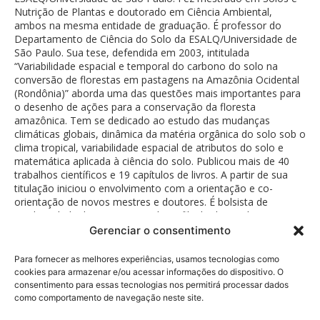
Nutrição de Plantas e doutorado em Ciência Ambiental,
ambos na mesma entidade de graduação. É professor do
Departamento de Ciência do Solo da ESALQ/Universidade de
São Paulo. Sua tese, defendida em 2003, intitulada
“Variabilidade espacial e temporal do carbono do solo na
conversão de florestas em pastagens na Amazônia Ocidental
(Rondônia)” aborda uma das questões mais importantes para
o desenho de ações para a conservação da floresta
amazônica. Tem se dedicado ao estudo das mudanças
climáticas globais, dinâmica da matéria orgânica do solo sob o
clima tropical, variabilidade espacial de atributos do solo e
matemática aplicada à ciência do solo. Publicou mais de 40
trabalhos científicos e 19 capítulos de livros. A partir de sua
titulação iniciou o envolvimento com a orientação e co-
orientação de novos mestres e doutores. É bolsista de
produtividade do CNPq e membro afiliado da Academia
Brasileira de Ciências.
Gerenciar o consentimento
Para fornecer as melhores experiências, usamos tecnologias como
cookies para armazenar e/ou acessar informações do dispositivo. O
consentimento para essas tecnologias nos permitirá processar dados
como comportamento de navegação neste site.
Política de Privacidade
© 2026 Fundação Bunge.
Rua Diogo Moreira, 184 - 5°