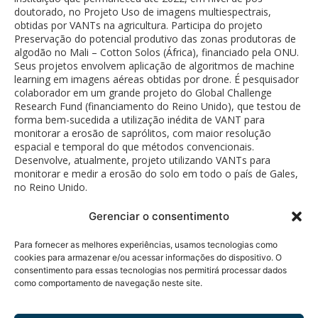
doutorado, no Projeto Uso de imagens multiespectrais,
obtidas por VANTs na agricultura. Participa do projeto
Preservação do potencial produtivo das zonas produtoras de
algodão no Mali – Cotton Solos (África), financiado pela ONU.
Seus projetos envolvem aplicação de algoritmos de machine
learning em imagens aéreas obtidas por drone. É pesquisador
colaborador em um grande projeto do Global Challenge
Research Fund (financiamento do Reino Unido), que testou de
forma bem-sucedida a utilização inédita de VANT para
monitorar a erosão de saprólitos, com maior resolução
espacial e temporal do que métodos convencionais.
Desenvolve, atualmente, projeto utilizando VANTs para
monitorar e medir a erosão do solo em todo o país de Gales,
no Reino Unido.
Gerenciar o consentimento
Para fornecer as melhores experiências, usamos tecnologias como
cookies para armazenar e/ou acessar informações do dispositivo. O
consentimento para essas tecnologias nos permitirá processar dados
como comportamento de navegação neste site.
Política de Privacidade
© 2026 Fundação Bunge.
Rua Diogo Moreira, 184 - 5°
Todos os direitos