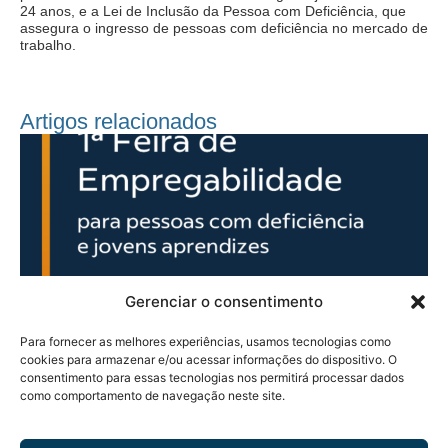
24 anos, e a Lei de Inclusão da Pessoa com Deficiência, que
assegura o ingresso de pessoas com deficiência no mercado de
trabalho.
Artigos relacionados
REDES
01/10/2025
RE
Gerenciar o consentimento
Rondonópolis recebe Feira de Empregabilidade
Pr
Ro
Para fornecer as melhores experiências, usamos tecnologias como
cookies para armazenar e/ou acessar informações do dispositivo. O
consentimento para essas tecnologias nos permitirá processar dados
como comportamento de navegação neste site.
Política de Privacidade
© 2026 Fundação Bunge.
Rua Diogo Moreira, 184 - 5°
Todos os direitos
andar